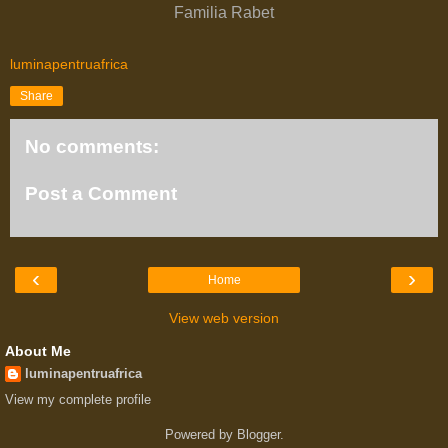
Familia Rabet
luminapentruafrica
Share
No comments:
Post a Comment
‹
›
Home
View web version
About Me
luminapentruafrica
View my complete profile
Powered by
Blogger
.