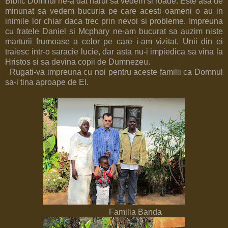
Biblic Domnul ne-a dat harul sa vedem si roade. Este asa de
minunat sa vedem bucuria pe care acesti oameni o au in
inimile lor chiar daca trec prin nevoi si probleme. Impreuna
cu fratele Daniel si Mcphary ne-am bucurat sa auzim niste
marturii frumoase a celor pe care i-am vizitat. Unii din ei
traiesc intr-o saracie lucie, dar asta nu-i impiedica sa vina la
Hristos si sa devina copii de Dumnezeu.
Rugati-va impreuna cu noi pentru aceste familii ca Domnul
sa-i tina aproape de El.
Familia Banda