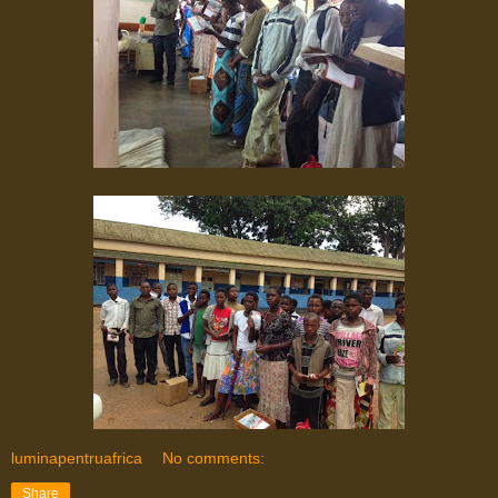
luminapentruafrica
No comments:
Share