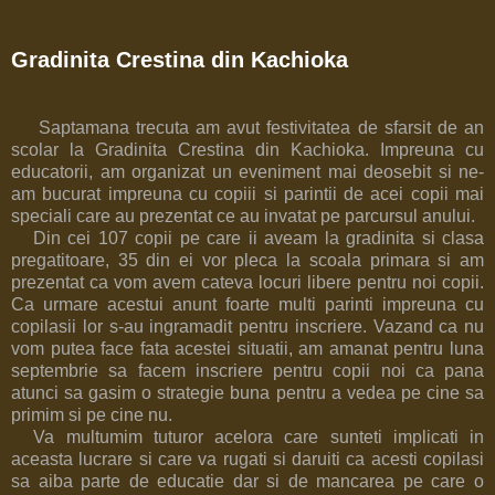
Gradinita Crestina din Kachioka
Saptamana trecuta am avut festivitatea de sfarsit de an
scolar la Gradinita Crestina din Kachioka. Impreuna cu
educatorii, am organizat un eveniment mai deosebit si ne-
am bucurat impreuna cu copiii si parintii de acei copii mai
speciali care au prezentat ce au invatat pe parcursul anului.
Din cei 107 copii pe care ii aveam la gradinita si clasa
pregatitoare, 35 din ei vor pleca la scoala primara si am
prezentat ca vom avem cateva locuri libere pentru noi copii.
Ca urmare acestui anunt foarte multi parinti impreuna cu
copilasii lor s-au ingramadit pentru inscriere. Vazand ca nu
vom putea face fata acestei situatii, am amanat pentru luna
septembrie sa facem inscriere pentru copii noi ca pana
atunci sa gasim o strategie buna pentru a vedea pe cine sa
primim si pe cine nu.
Va multumim tuturor acelora care sunteti implicati in
aceasta lucrare si care va rugati si daruiti ca acesti copilasi
sa aiba parte de educatie dar si de mancarea pe care o