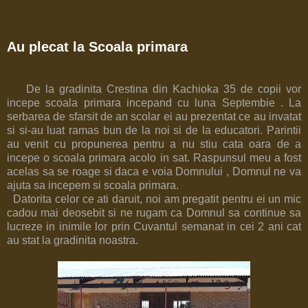
Au plecat la Scoala primara
De la gradinita Crestina din Kachioka 35 de copii vor
incepe scoala primara incepand cu luna Septembie . La
serbarea de sfarsit de an scolar ei au prezentat ce au invatat
si si-au luat ramas bun de la noi si de la educatori. Parintii
au venit cu propunerea pentru a nu stiu cata oara de a
incepe o scoala primara acolo in sat. Raspunsul meu a fost
acelas sa se roage si daca e voia Domnului , Domnul ne va
ajuta sa incepem si scoala primara.
Datorita celor ce ati daruit, noi am pregatit pentru ei un mic
cadou mai deosebit si ne rugam ca Domnul sa continue sa
lucreze in inimile lor prin Cuvantul semanat in cei 2 ani cat
au stat la gradinita noastra.