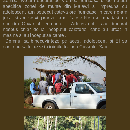
Zomba. Ne-am bucurat de vremea frumoasa si de natura
specifica zonei de munte din Malawi si impreuna cu
adolescenti am petrecut cateva ore frumoase in care ne-am
jucat si am servit pranzul apoi fratele Nelu a impartasit cu
noi din Cuvantul Domnului. Adolescentii s-au bucurat
nespus chiar de la inceputul calatoriei cand au urcat in
masina si au inceput sa cante .
Domnul sa binecuvinteze pe acesti adolescenti si El sa
continue sa lucreze in inimile lor prin Cuvantul Sau.