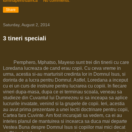
luminapentruafrica
No comments:
Share
Saturday, August 2, 2014
3 tineri speciali
Pemphero, Mphatso, Mayeso sunt trei din tinerii cu care
Loredana lucreaza de cand erau copii. Cu ceva vreme in
urma, acestia si-au marturisit credinta lor in Domnul Isus, si
dorinta de a lucra pentru Domnul. Astfel, Loredana a inceput
cu ei un curs de instruire pentru lucrarea cu copiii. In fiecare
vineri dupa-masa, dupa ce ei terminau scoala, veneau sa
studieze din Cuvantul lui Dumnezeu si sa inceapa sa aplice
lucrurile invatate, venind si la grupele de copii. Ieri, acestia
au avut prima prezentare a unei lectii doctrinare pentru copii,
Cartea fara Cuvinte. Am fost incurajati sa vedem, ca ei au
inteles planul de mantuirea si incearca sa duca mai departe
Vestea Buna despre Domnul Isus si copiilor mai mici decat