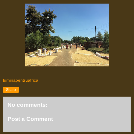
luminapentruafrica
Share
No comments:
Post a Comment