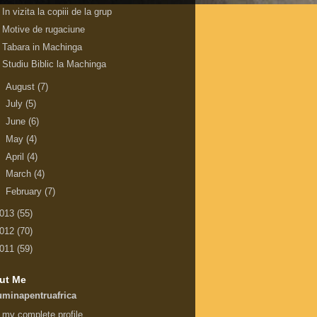
In vizita la copiii de la grup
Motive de rugaciune
Tabara in Machinga
Studiu Biblic la Machinga
►
August
(7)
►
July
(5)
►
June
(6)
►
May
(4)
►
April
(4)
►
March
(4)
►
February
(7)
013
(55)
012
(70)
011
(59)
ut Me
uminapentruafrica
 my complete profile