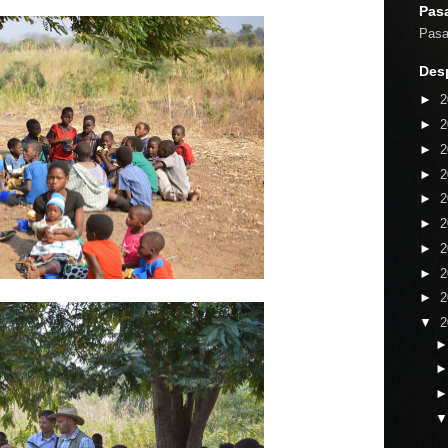
Pasa
Pasaj
Desp
►
2
►
2
►
2
►
2
►
2
►
2
►
2
►
2
►
2
▼
2