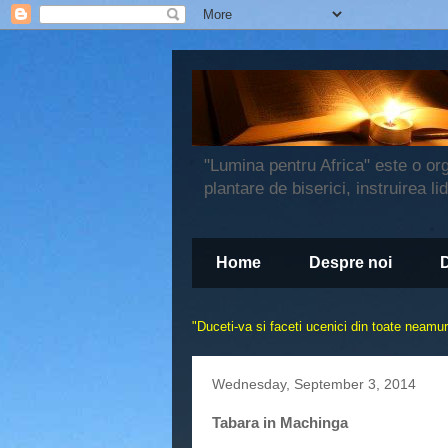
"Lumina pentru Africa" este o or
plantare de biserici, instruirea li
Home
Despre noi
"
Duceti-va si faceti ucenici din toate neamuri
Wednesday, September 3, 2014
Tabara in Machinga