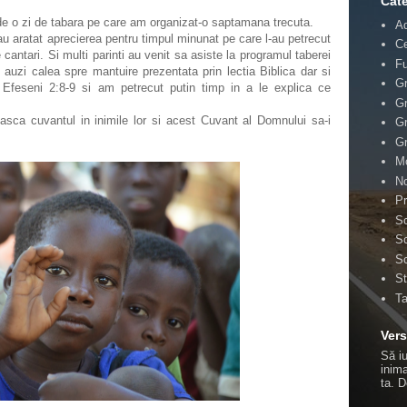
Cate
 o zi de tabara pe care am organizat-o saptamana trecuta.
A
au aratat aprecierea pentru timpul minunat pe care l-au petrecut
Ce
antari. Si multi parinti au venit sa asiste la programul taberei
F
auzi calea spre mantuire prezentata prin lectia Biblica dar si
Gr
t Efeseni 2:8-9 si am petrecut putin timp in a le explica ce
Gr
ca cuvantul in inimile lor si acest Cuvant al Domnului sa-i
Gr
Gr
Mo
No
Pr
Sc
Sc
Sc
St
T
Vers
Să i
inima
ta.
D