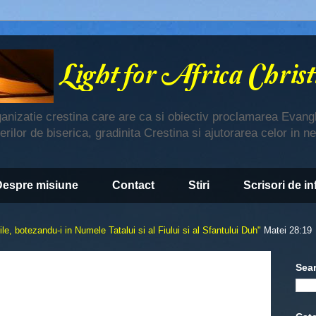
ganizatie crestina care are ca si obiectiv proclamarea Evangh
derilor de biserica, gradinita Crestina si ajutorarea celor in n
Despre misiune
Contact
Stiri
Scrisori de i
le, botezandu-i in Numele Tatalui si al Fiului si al Sfantului Duh"
Matei 28:19
Sea