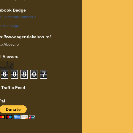
ebook Badge
an Si Loredana Marianciuc
e Your Badge
s://www.agentiakairos.ro/
tp://bcev.ro
l Viewers
6
0
8
0
7
 Traffic Feed
Pal