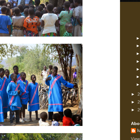
►
2
►
2
►
2
Abo
l
View