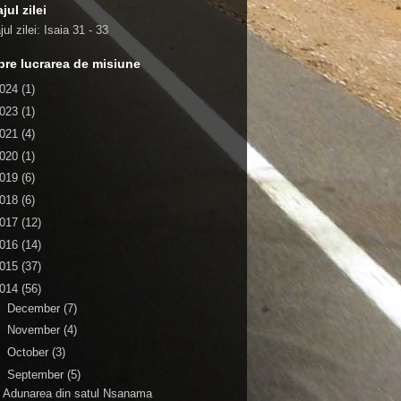
jul zilei
ul zilei:
Isaia 31 - 33
re lucrarea de misiune
024
(1)
023
(1)
021
(4)
020
(1)
019
(6)
018
(6)
017
(12)
016
(14)
015
(37)
014
(56)
►
December
(7)
►
November
(4)
►
October
(3)
▼
September
(5)
Adunarea din satul Nsanama