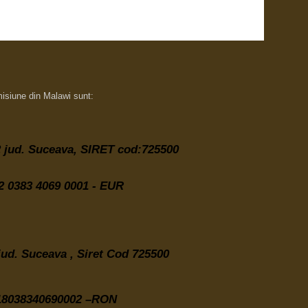
misiune din Malawi sunt:
 2 jud. Suceava,
SIRET cod:725500
 0383 4069 0001 - EUR
 jud. Suceava , Siret Cod 725500
8038340690002 –RON