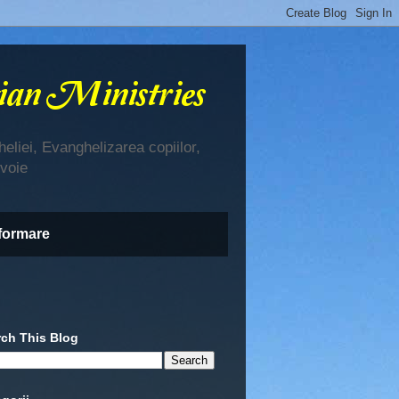
eliei, Evanghelizarea copiilor,
evoie
nformare
rch This Blog