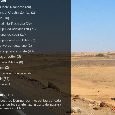
gorii
dunare Nsanama
(24)
ntrul Crestin Zomba
(1)
un
(10)
adinita Kachioka
(35)
upul de adolescenti
(27)
upul de copii
(17)
upul de studiu Biblic
(7)
tive de rugaciune
(17)
i si prietenii nostri
(40)
ayer Letter
(3)
oala Biblica
(8)
oli
(3)
risoare informare
(9)
iri
(64)
abere
(13)
etul zilei
ubeşti pe Domnul Dumnezeul tău cu toată
 ta, cu tot sufletul tău şi cu toată puterea
euteronomul 6:5