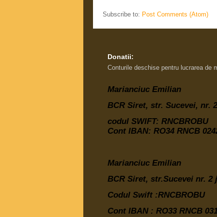
Subscribe to:
Post Comments (Atom)
Donatii:
Conturile deschise pentru lucrarea de 
Marianciuc Emilian
BCR Siret, str. Sucevei, nr.
codul SWIFT: RNCBROBU
Cont IBAN: RO34 RNCB 0242
Marianciuc Emilian
BCR Siret, str.Sucevei nr. 2
Codul Swift :RNCBROBU
Cont IBAN :
RO33 RNCB 031