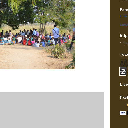
Fac
Emili
Creat
http
ht
Tota
2
Live
Pay