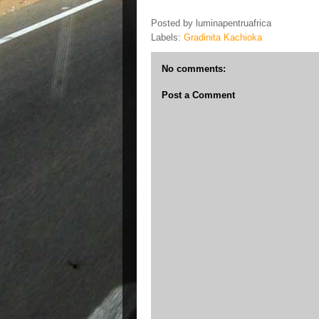
Posted by
luminapentruafrica
Labels:
Gradinita Kachioka
No comments:
Post a Comment