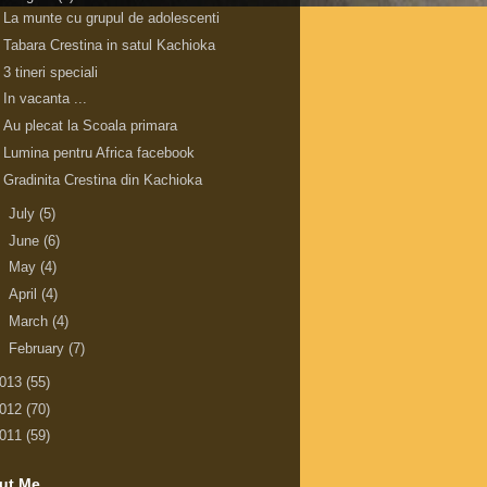
La munte cu grupul de adolescenti
Tabara Crestina in satul Kachioka
3 tineri speciali
In vacanta ...
Au plecat la Scoala primara
Lumina pentru Africa facebook
Gradinita Crestina din Kachioka
►
July
(5)
►
June
(6)
►
May
(4)
►
April
(4)
►
March
(4)
►
February
(7)
013
(55)
012
(70)
011
(59)
ut Me