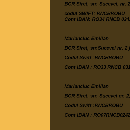
BCR Siret, str. Sucevei, nr.
codul SWIFT: RNCBROBU
Cont IBAN: RO34 RNCB 0242
Marianciuc Emilian
BCR Siret, str.Sucevei nr. 2
Codul Swift :RNCBROBU
Cont IBAN :
RO33 RNCB 031
Marianciuc Emilian
BCR Siret, str. Sucevei nr. 
Codul Swift :RNCBROBU
Cont IBAN :
RO07RNCB02420