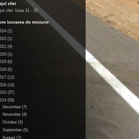
jul zilei
ul zilei:
Isaia 31 - 33
re lucrarea de misiune
024
(1)
023
(1)
021
(4)
020
(1)
019
(6)
018
(6)
017
(12)
016
(14)
015
(37)
014
(56)
►
December
(7)
►
November
(4)
►
October
(3)
►
September
(5)
▼
August
(7)