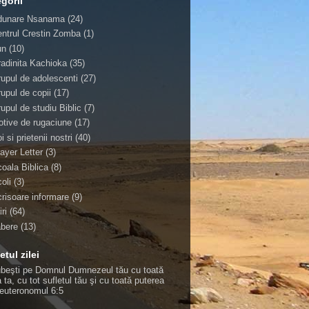
gorii
dunare Nsanama
(24)
ntrul Crestin Zomba
(1)
un
(10)
adinita Kachioka
(35)
upul de adolescenti
(27)
upul de copii
(17)
upul de studiu Biblic
(7)
tive de rugaciune
(17)
i si prietenii nostri
(40)
ayer Letter
(3)
oala Biblica
(8)
oli
(3)
risoare informare
(9)
iri
(64)
abere
(13)
etul zilei
ubeşti pe Domnul Dumnezeul tău cu toată
 ta, cu tot sufletul tău şi cu toată puterea
euteronomul 6:5