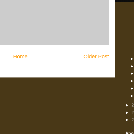
Home
Older Post
►
2
►
2
►
2
Abo