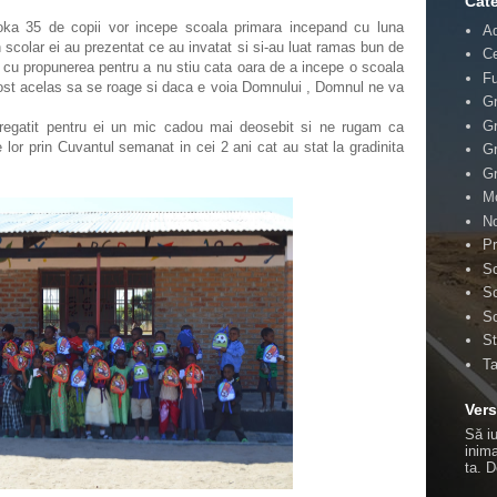
Cate
a 35 de copii vor incepe scoala primara incepand cu luna
A
 scolar ei au prezentat ce au invatat si si-au luat ramas bun de
Ce
nit cu propunerea pentru a nu stiu cata oara de a incepe o scoala
F
ost acelas sa se roage si daca e voia Domnului , Domnul ne va
Gr
Gr
pregatit pentru ei un mic cadou mai deosebit si ne rugam ca
 lor prin Cuvantul semanat in cei 2 ani cat au stat la gradinita
Gr
Gr
Mo
No
Pr
Sc
Sc
Sc
St
T
Vers
Să i
inima
ta.
D