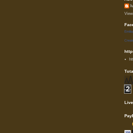
l
View
Fac
Emili
Creat
http
ht
Tota
2
Live
Pay