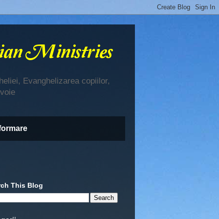
eliei, Evanghelizarea copiilor,
evoie
nformare
rch This Blog