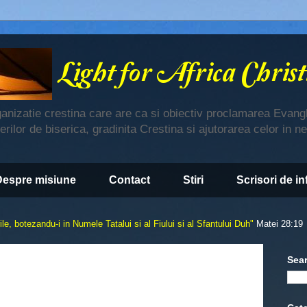
ganizatie crestina care are ca si obiectiv proclamarea Evangh
derilor de biserica, gradinita Crestina si ajutorarea celor in n
Despre misiune
Contact
Stiri
Scrisori de i
le, botezandu-i in Numele Tatalui si al Fiului si al Sfantului Duh"
Matei 28:19
Sea