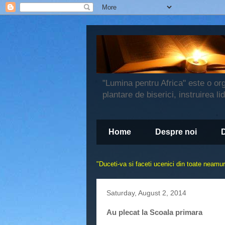
"Lumina pentru Africa" este o or
plantare de biserici, instruirea li
Home
Despre noi
"
Duceti-va si faceti ucenici din toate neamuri
Saturday, August 2, 2014
Au plecat la Scoala primara