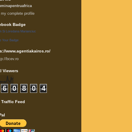
uminapentruafrica
 my complete profile
ebook Badge
an Si Loredana Marianciuc
e Your Badge
s://www.agentiakairos.ro/
tp://bcev.ro
l Viewers
6
0
8
0
4
 Traffic Feed
Pal