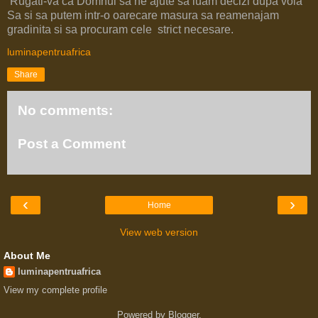
Rugati-va ca Domnul sa ne ajute sa luam decizi dupa voia
Sa si sa putem intr-o oarecare masura sa reamenajam
gradinita si sa procuram cele strict necesare.
luminapentruafrica
Share
No comments:
Post a Comment
‹
›
Home
View web version
About Me
luminapentruafrica
View my complete profile
Powered by
Blogger
.