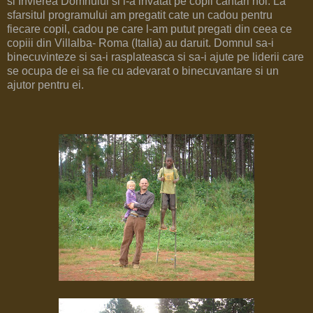
si Invierea Domnului si i-a invatat pe copii cantari noi. La
sfarsitul programului am pregatit cate un cadou pentru
fiecare copil, cadou pe care l-am putut pregati din ceea ce
copiii din Villalba- Roma (Italia) au daruit. Domnul sa-i
binecuvinteze si sa-i rasplateasca si sa-i ajute pe liderii care
se ocupa de ei sa fie cu adevarat o binecuvantare si un
ajutor pentru ei.