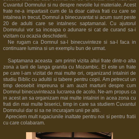
Cuvantul Domnului si nu despre nevoile lui materiale. Acest
frate ne-a impartasit cum de la doar cativa frati cu care se
intalnea in trecut, Domnul a binecuvantat si acum sunt peste
20 de adulti care se intalnesc saptamanal. Cu ajutorul
Domnului vor sa inceapa o adunare si cat de curand sa-i
vizitam cu ocazia deschiderii.
Ne rugam ca Domnul sa-l binecuvinteze si sa-l faca in
continuare lumina si un exemplu bun de urmat.
Saptamana aceasta am primit vizita altui frate dintr-o alta
zona a tarii de langa granita cu Mozambic. El este un frate
pe care l-am vizitat de mai multe ori, organizand intalniri de
studiu Biblic cu adultii si tabere pentru copii. Am petrecut un
timp deosebit impreuna si am auzit marturii despre cum
Domnul binecuvinteaza lucrarea de acolo. Ne-am propus ca
in acest an sa organizam mai multe intalniri in acea zona cu
frati din mai multe biserici, timp in care sa studiem Cuvantul
Domnului dar si sa ne incurajam unii pe altii.
Apreciem mult rugaciunile inaltate pentru noi si pentru fratii
cu care colabaram.