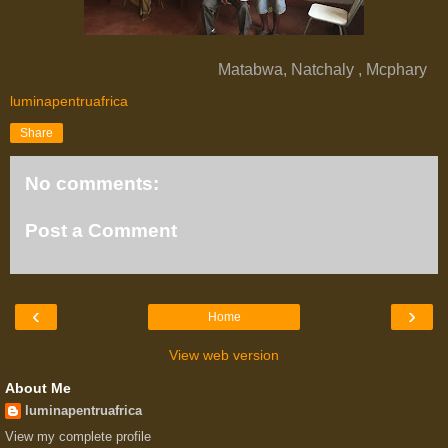
Matabwa, Natchaly , Mcphary
luminapentruafrica
Share
No comments:
Post a Comment
‹
›
Home
View web version
About Me
luminapentruafrica
View my complete profile