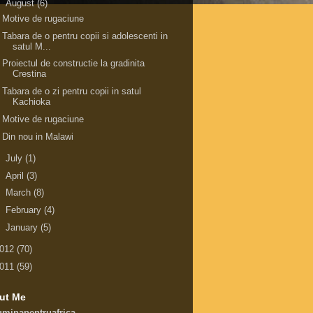
▼
August
(6)
Motive de rugaciune
Tabara de o pentru copii si adolescenti in
satul M...
Proiectul de constructie la gradinita
Crestina
Tabara de o zi pentru copii in satul
Kachioka
Motive de rugaciune
Din nou in Malawi
►
July
(1)
►
April
(3)
►
March
(8)
►
February
(4)
►
January
(5)
012
(70)
011
(59)
ut Me
uminapentruafrica