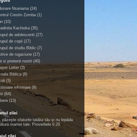
gorii
dunare Nsanama
(24)
ntrul Crestin Zomba
(1)
un
(10)
adinita Kachioka
(35)
upul de adolescenti
(27)
upul de copii
(17)
upul de studiu Biblic
(7)
tive de rugaciune
(17)
i si prietenii nostri
(40)
ayer Letter
(3)
oala Biblica
(8)
oli
(3)
risoare informare
(9)
iri
(64)
abere
(13)
etul zilei
, păzeşte sfaturile tatălui tău şi nu lepăda
ţătura mamei tale:
Proverbele 6:20
jul zilei