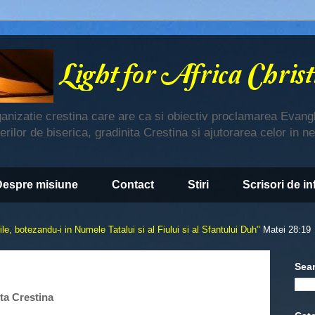
ganizatie crestina care are ca si obiectiv proclamarea Evangh
derilor de biserica, gradinita Crestina si ajutorarea celor in n
Despre misiune
Contact
Stiri
Scrisori de i
le, botezandu-i in Numele Tatalui si al Fiului si al Sfantului Duh"
Matei 28:19
Sea
ita Crestina