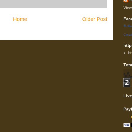
View
Home
Older Post
Fac
Emili
Creat
http
ht
Tota
2
Live
Pay