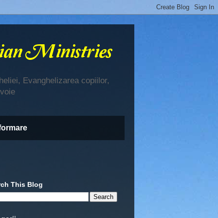
eliei, Evanghelizarea copiilor,
evoie
nformare
rch This Blog