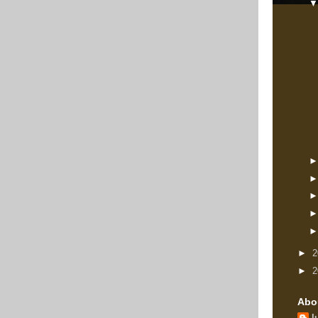
►
2
►
2
Abo
l