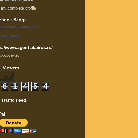
 my complete profile
ebook Badge
an Si Loredana Marianciuc
e Your Badge
s://www.agentiakairos.ro/
tp://bcev.ro
l Viewers
6
1
4
5
4
 Traffic Feed
Pal