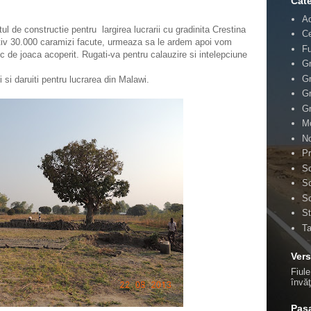
Cate
A
de constructie pentru largirea lucrarii cu gradinita Crestina
Ce
tiv 30.000 caramizi facute, urmeaza sa le ardem apoi vom
F
oc de joaca acoperit. Rugati-va pentru calauzire si intelepciune
Gr
Gr
si daruiti pentru lucrarea din Malawi.
Gr
Gr
Mo
No
Pr
Sc
Sc
Sc
St
T
Vers
Fiule
învă
Pasa