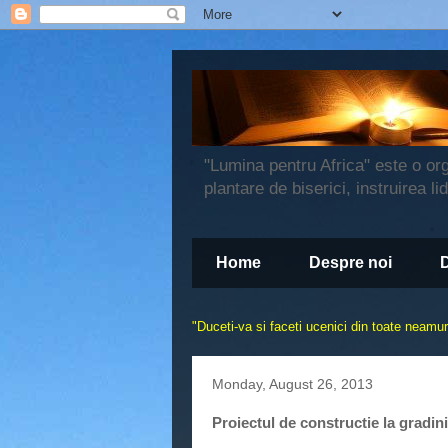
"Lumina pentru Africa" este o or
plantare de biserici, instruirea li
Home
Despre noi
"
Duceti-va si faceti ucenici din toate neamuri
Monday, August 26, 2013
Proiectul de constructie la gradin