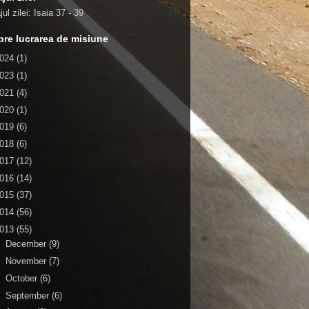
ul zilei:
Isaia 37 - 39
re lucrarea de misiune
024
(1)
023
(1)
021
(4)
020
(1)
019
(6)
018
(6)
017
(12)
016
(14)
015
(37)
014
(56)
013
(55)
►
December
(9)
►
November
(7)
►
October
(6)
►
September
(6)