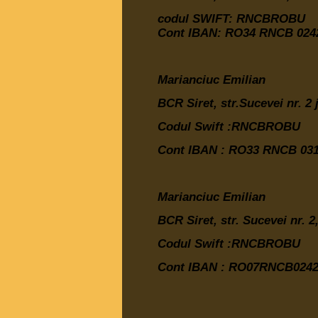
codul SWIFT: RNCBROBU
Cont IBAN: RO34 RNCB 0242
Marianciuc Emilian
BCR Siret, str.Sucevei nr. 2
Codul Swift :RNCBROBU
Cont IBAN :
RO33 RNCB 031
Marianciuc Emilian
BCR Siret, str. Sucevei nr. 
Codul Swift :RNCBROBU
Cont IBAN :
RO07RNCB02420