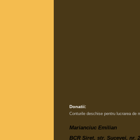
Donatii:
Conturile deschise pentru lucrarea de 
Marianciuc Emilian
BCR Siret, str. Sucevei, nr.