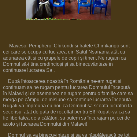
Mayeso, Pemphero, Chikondi si fratele Chimkango sunt
cei care se ocupa cu lucrarea din Satul Nsanama atât cu
adunarea cât și cu grupele de copii și tineri. Ne rugam ca
Domnul să-i tina credincioși și sa binecuvânteze în
continuare lucrarea Sa .
După întoarcerea noastră în România ne-am rugat și
continuam sa ne rugam pentru lucrarea Domnului începută
în Malawi și de asemenea ne rugam pentru o familie care sa
merga pe câmpul de misiune sa continue lucrarea începută.
Rugați-va împreună cu noi, ca Domnul sa scoată lucrători la
secerișul atat de gata de recoltat pentru El! Rugați-va ca sa
fie libertatea de a călători, sa putem sa încurajam pe cei de
acolo și lucrarea Domnului din Malawi!
Domnul sa va binecuvinteze și sa va răsplătească pe toți