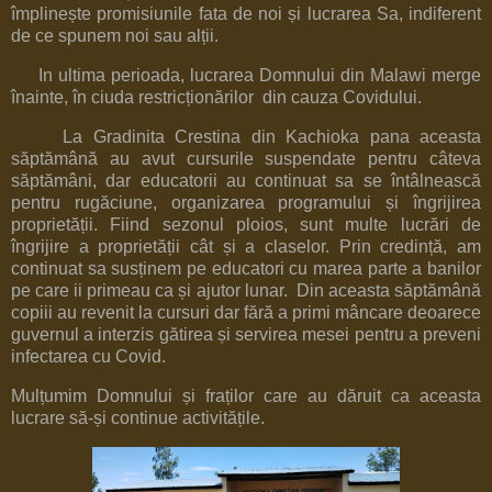
împlinește promisiunile fata de noi și lucrarea Sa, indiferent
de ce spunem noi sau alții.
In ultima perioada, lucrarea Domnului din Malawi merge
înainte, în ciuda restricționărilor din cauza Covidului.
La Gradinita Crestina din Kachioka pana aceasta
săptămână au avut cursurile suspendate pentru câteva
săptămâni, dar educatorii au continuat sa se întâlnească
pentru rugăciune, organizarea programului și îngrijirea
proprietății. Fiind sezonul ploios, sunt multe lucrări de
îngrijire a proprietății cât și a claselor. Prin credință, am
continuat sa susținem pe educatori cu marea parte a banilor
pe care ii primeau ca și ajutor lunar. Din aceasta săptămână
copiii au revenit la cursuri dar fără a primi mâncare deoarece
guvernul a interzis gătirea și servirea mesei pentru a preveni
infectarea cu Covid.
Mulțumim Domnului și fraților care au dăruit ca aceasta
lucrare să-și continue activitățile.