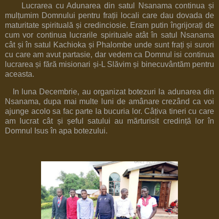
Lucrarea cu Adunarea din satul Nsanama continua și
mulțumim Domnului pentru frații locali care dau dovada de
maturitate spirituală și credinciosie. Eram putin îngrijorați de
cum vor continua lucrarile spirituale atât în satul Nsanama
cât și în satul Kachioka și Phalombe unde sunt frați și surori
cu care am avut partasie, dar vedem ca Domnul isi continua
lucrarea și fără misionari și-L Slăvim și binecuvântăm pentru
aceasta.
In luna Decembrie, au organizat botezuri la adunarea din
Nsanama, dupa mai multe luni de amânare crezând ca voi
ajunge acolo sa fac parte la bucuria lor. Câțiva tineri cu care
am lucrat cât și șeful satului au mărturisit credință lor în
Domnul Isus în apa botezului.