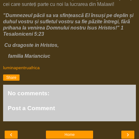
cei care sunteți parte cu noi la lucrarea din Malawi!
"Dumnezeul păcii sa va sfințească El
însuși pe deplin și
duhul vostru și sufletul vostru sa fie păzite întregi, fără
prihana la venirea Domnului nostru Isus Hristos!" 1
Tesaloniceni 5:23
Cu dragoste in Hristos,
familia Marianciuc
luminapentruafrica
Share
No comments:
Post a Comment
‹
›
Home