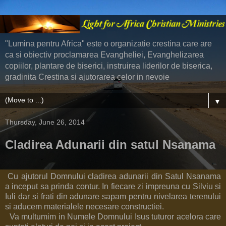
"Lumina pentru Africa" este o organizatie crestina care are
ca si obiectiv proclamarea Evangheliei, Evanghelizarea
copiilor, plantare de biserici, instruirea liderilor de biserica,
gradinita Crestina si ajutorarea celor in nevoie
▼
Thursday, June 26, 2014
Cladirea Adunarii din satul Nsanama
Cu ajutorul Domnului cladirea adunarii din Satul Nsanama
a inceput sa prinda contur. In fiecare zi impreuna cu Silviu si
Iuli dar si frati din adunare sapam pentru nivelarea terenului
si aducem materialele necesare constructiei.
Va multumim in Numele Domnului Isus tuturor acelora care