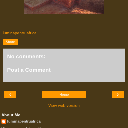
luminapentruafrica
Share
No comments:
Post a Comment
‹
›
Home
View web version
About Me
luminapentruafrica