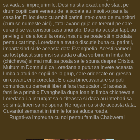
sa vada si imprejurimile. Desi nu stia exact unde stau, pe
drum copiii care veneau de la scoala au insotit-o pana la
casa lor. Ei locuiesc cu ambii parinti intr-o casa de muncitori
(cum se numeste aici) , tatal avand grija de terenul pe care
curand se va construi casa unui alb. Datorita acestui fapt, au
privilegiul de a locui la oras, insa nu se poate stii niciodata
pentru cat timp. Loredana a avut o discutie buna cu parintii,
impartasind si de aceasta data Evanghelia. Acesti oameni
au fost placut surprinsi sa auda o alba vorbind in limba lor
(chichewa) si mai mult sa poata sa le spuna despre Cristos.
Multumim Domnului ca Loredana a putut sa invete aceasta
limba alaturi de copiii de la grup, care oridecate ori gresea
un cuvant, ei o corectau. E o asa binecuvantare sa poti
comunica cu oamenii liber si fara traducatori. Si aceasta
familie a primit o Evanghelia dupa Ioan in limba chichewa si
Loredana i-a incurajat sa o citeasca si daca au intrebari sa
se simta liberi sa ne spuna. Ne rugam ca si de aceasta data,
Cuvantul semanat in inimile lor sa aduca roada.
Rugati-va impreuna cu noi pentru familia Chabwera!