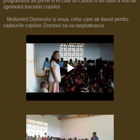
programului au primit si ei cate un cadou si tot satul a vuit de
zgomotul bucuriei copiilor.
Multumim Domnului si voua, celor care ati daruit pentru
cadourile copiilor. Domnul sa va rasplateasca .