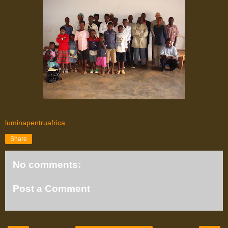
luminapentruafrica
Share
No comments:
Post a Comment