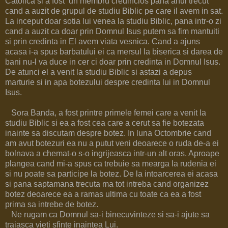
Catolica si a fost un membru credincios pana anul trecut
cand a auzit de grupul de studiu Biblic pe care il avem in sat.
La inceput doar sotia lui venea la studiu Biblic, pana intr-o zi
cand a auzit ca doar prin Domnul Isus putem sa fim mantuiti
si prin credinta in El avem viata vesnica. Cand a ajuns
acasa i-a spus barbatului ei ca mersul la biserica si darea de
bani nu-l va duce in cer ci doar prin credinta in Domnul Isus.
De atunci el a venit la studiu Biblic si astazi a depus
marturie si in apa botezului despre credinta lui in Domnul
Isus.
Sora Banda, a fost printre primele femei care a venit la
studiu Biblic si ea a fost cea care a cerut sa fie botezata
inainte sa discutam despre botez. In luna Octombrie cand
am avut botezuri ea nu a putut veni deoarece o ruda de-a ei
bolnava a chemat-o s-o ingrijeasca intr-un alt oras. Aproape
plangea cand mi-a spus ca trebuie sa mearga la rudenia ei
si nu poate sa participe la botez. De la intoarcerea ei acasa
si pana saptamana trecuta ma tot intreba cand organizez
botez deoarece ea a ramas ultima cu toate ca ea a fost
prima sa intrebe de botez.
Ne rugam ca Domnul sa-i binecuvinteze si sa-i ajute sa
traiasca vieti sfinte inaintea Lui.