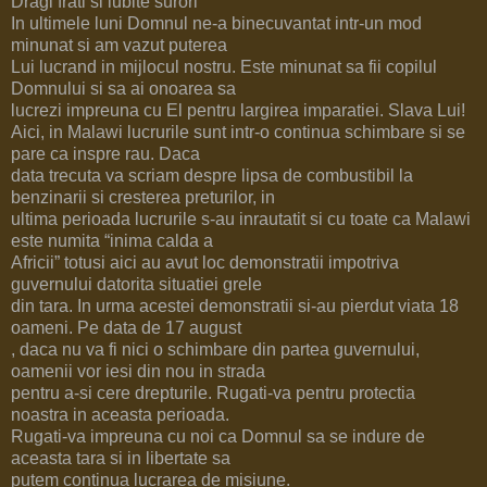
Dragi frati si iubite surori
In ultimele luni Domnul ne-a binecuvantat intr-un mod
minunat si am vazut puterea
Lui lucrand in mijlocul nostru. Este minunat sa fii copilul
Domnului si sa ai onoarea sa
lucrezi impreuna cu El pentru largirea imparatiei. Slava Lui!
Aici, in Malawi lucrurile sunt intr-o continua schimbare si se
pare ca inspre rau. Daca
data trecuta va scriam despre lipsa de combustibil la
benzinarii si cresterea preturilor, in
ultima perioada lucrurile s-au inrautatit si cu toate ca Malawi
este numita “inima calda a
Africii” totusi aici au avut loc demonstratii impotriva
guvernului datorita situatiei grele
din tara. In urma acestei demonstratii si-au pierdut viata 18
oameni. Pe data de 17 august
, daca nu va fi nici o schimbare din partea guvernului,
oamenii vor iesi din nou in strada
pentru a-si cere drepturile. Rugati-va pentru protectia
noastra in aceasta perioada.
Rugati-va impreuna cu noi ca Domnul sa se indure de
aceasta tara si in libertate sa
putem continua lucrarea de misiune.