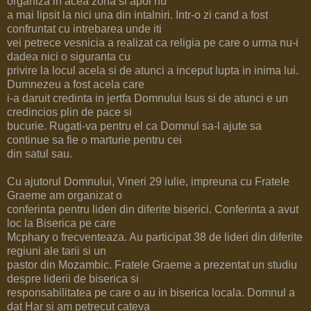
organiza in acea zona si apoi nu
a mai lipsit la nici una din intalniri. Intr-o zi cand a fost
confruntat cu intrebarea unde iti
vei petrece vesnicia a realizat ca religia pe care o urma nu-i
dadea nici o siguranta cu
privire la locul acela si de atunci a inceput lupta in inima lui.
Dumnezeu a fost acela care
i-a daruit credinta in jertfa Domnului Isus si de atunci e un
credincios plin de pace si
bucurie. Rugati-va pentru el ca Domnul sa-l ajute sa
continue sa fie o marturie pentru cei
din satul sau.
Cu ajutorul Domnului, Vineri 29 iulie, impreuna cu Fratele
Graeme am organizat o
conferinta pentru lideri din diferite biserici. Conferinta a avut
loc la Biserica pe care
Mcphary o frecventeaza. Au participat 38 de lideri din diferite
regiuni ale tarii si un
pastor din Mozambic. Fratele Graeme a prezentat un studiu
despre liderii de biserica si
responsabilitatea pe care o au in biserica locala. Domnul a
dat Har si am petrecut cateva