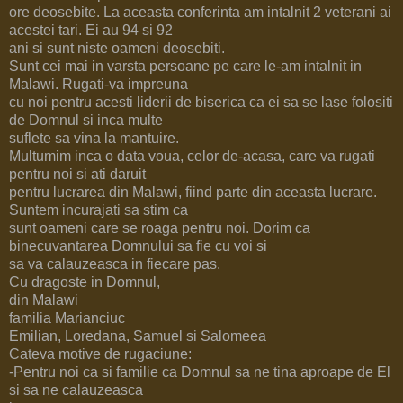
ore deosebite. La aceasta conferinta am intalnit 2 veterani ai
acestei tari. Ei au 94 si 92
ani si sunt niste oameni deosebiti.
Sunt cei mai in varsta persoane pe care le-am intalnit in
Malawi. Rugati-va impreuna
cu noi pentru acesti liderii de biserica ca ei sa se lase folositi
de Domnul si inca multe
suflete sa vina la mantuire.
Multumim inca o data voua, celor de-acasa, care va rugati
pentru noi si ati daruit
pentru lucrarea din Malawi, fiind parte din aceasta lucrare.
Suntem incurajati sa stim ca
sunt oameni care se roaga pentru noi. Dorim ca
binecuvantarea Domnului sa fie cu voi si
sa va calauzeasca in fiecare pas.
Cu dragoste in Domnul,
din Malawi
familia Marianciuc
Emilian, Loredana, Samuel si Salomeea
Cateva motive de rugaciune:
-Pentru noi ca si familie ca Domnul sa ne tina aproape de El
si sa ne calauzeasca