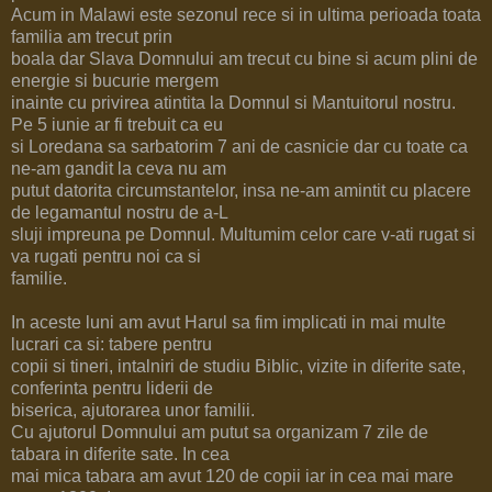
Acum in Malawi este sezonul rece si in ultima perioada toata
familia am trecut prin
boala dar Slava Domnului am trecut cu bine si acum plini de
energie si bucurie mergem
inainte cu privirea atintita la Domnul si Mantuitorul nostru.
Pe 5 iunie ar fi trebuit ca eu
si Loredana sa sarbatorim 7 ani de casnicie dar cu toate ca
ne-am gandit la ceva nu am
putut datorita circumstantelor, insa ne-am amintit cu placere
de legamantul nostru de a-L
sluji impreuna pe Domnul. Multumim celor care v-ati rugat si
va rugati pentru noi ca si
familie.
In aceste luni am avut Harul sa fim implicati in mai multe
lucrari ca si: tabere pentru
copii si tineri, intalniri de studiu Biblic, vizite in diferite sate,
conferinta pentru liderii de
biserica, ajutorarea unor familii.
Cu ajutorul Domnului am putut sa organizam 7 zile de
tabara in diferite sate. In cea
mai mica tabara am avut 120 de copii iar in cea mai mare