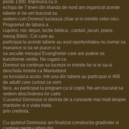
peste 1300. Impreuna cu o
echipa de 7 tineri din Irlanda de nord am organizat aceste
tabere si ne-am bucurat sa
vedem cum Domnul lucreaza chiar si in inimile celor mici.
Programul de tabara a
cuprins: mic dejun, lectie biblica , cantari, jocuri, pranz,
mesaj Biblic. Cei care au
participat la aceste tabere au avut oportunitatea nu numai sa
manance si sa se joace ci si
sa asculte mesajul Evangheliei care are putere sa
transforme vietile. Ne rugam ca
Domnul sa continue sa lucreze in inimile lor si ei sa-si
deschida inimile ca Mantuitorul
sa locuiasca acolo. Intr-una din tabere au participat si 400
de adulti care curiosi ce vom
face, au participat la program ca si copiii. Ne-am bucurat sa
vedem deschiderea lor catre
Cuvantul Domnului si dorinta de a cunoaste mai mult despre
mantuire si o viata traita
prin credinta.
Cu ajutorul Domnului am finalizat constructia gradinitei si
cantinei pentru orfani din