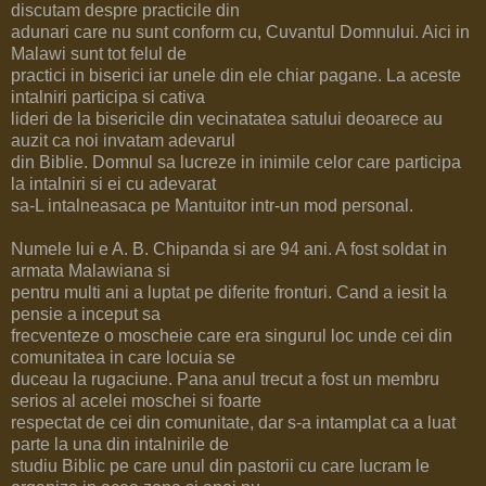
discutam despre practicile din
adunari care nu sunt conform cu, Cuvantul Domnului. Aici in
Malawi sunt tot felul de
practici in biserici iar unele din ele chiar pagane. La aceste
intalniri participa si cativa
lideri de la bisericile din vecinatatea satului deoarece au
auzit ca noi invatam adevarul
din Biblie. Domnul sa lucreze in inimile celor care participa
la intalniri si ei cu adevarat
sa-L intalneasaca pe Mantuitor intr-un mod personal.
Numele lui e A. B. Chipanda si are 94 ani. A fost soldat in
armata Malawiana si
pentru multi ani a luptat pe diferite fronturi. Cand a iesit la
pensie a inceput sa
frecventeze o moscheie care era singurul loc unde cei din
comunitatea in care locuia se
duceau la rugaciune. Pana anul trecut a fost un membru
serios al acelei moschei si foarte
respectat de cei din comunitate, dar s-a intamplat ca a luat
parte la una din intalnirile de
studiu Biblic pe care unul din pastorii cu care lucram le