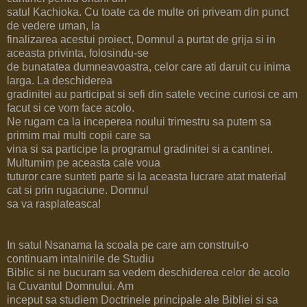
satul Kachioka. Cu toate ca de multe ori priveam din punct
de vedere uman, la
finalizarea acestui proiect, Domnul a purtat de grija si in
aceasta privinta, folosindu-se
de bunatatea dumneavoastra, celor care ati daruit cu inima
larga. La deschiderea
gradinitei au participat si sefi din satele vecine curiosi ce am
facut si ce vom face acolo.
Ne rugam ca la inceperea noului trimestru sa putem sa
primim mai multi copii care sa
vina si sa participe la programul gradinitei si a cantinei.
Multumim pe aceasta cale voua
tuturor care sunteti parte si la aceasta lucrare atat material
cat si prin rugaciune. Domnul
sa va rasplateasca!
In satul Nsanama la scoala pe care am construit-o
continuam intalnirile de Studiu
Biblic si ne bucuram sa vedem deschiderea celor de acolo
la Cuvantul Domnului. Am
inceput sa studiem Doctrinele principale ale Bibliei si sa